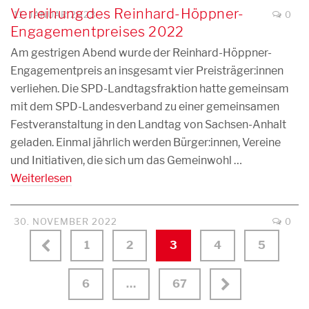
Verleihung des Reinhard-Höppner-
11. JANUAR 2023
0
Engagementpreises 2022
Am gestrigen Abend wurde der Reinhard-Höppner-
Engagementpreis an insgesamt vier Preisträger:innen
verliehen. Die SPD-Landtagsfraktion hatte gemeinsam
mit dem SPD-Landesverband zu einer gemeinsamen
Festveranstaltung in den Landtag von Sachsen-Anhalt
geladen. Einmal jährlich werden Bürger:innen, Vereine
und Initiativen, die sich um das Gemeinwohl …
Weiterlesen
30. NOVEMBER 2022
0
1
2
3
4
5
6
…
67