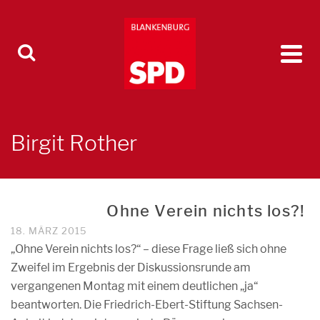
Birgit Rother
Ohne Verein nichts los?!
18. MÄRZ 2015
„Ohne Verein nichts los?“ – diese Frage ließ sich ohne
Zweifel im Ergebnis der Diskussionsrunde am
vergangenen Montag mit einem deutlichen „ja“
beantworten. Die Friedrich-Ebert-Stiftung Sachsen-