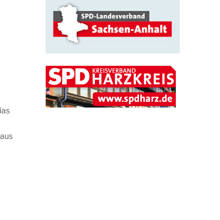
ias
 aus