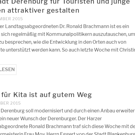
adt Derenburg für Touristen und junge
en attraktiver gestalten
EMBER 2015
r Landtagsabgeordneten Dr. Ronald Brachmann ist es ein
, sich regelmäßig mit Kommunalpolitikern auszutauschen, u
zu besprechen, wie die Entwicklung in den Orten auch von
te unterstützt werden kann. So auch letzte Woche mit Christi
LESEN
für Kita ist auf gutem Weg
MBER 2015
n Derenburg soll modernisiert und durch einen Anbau erweiter
ein neuer Wunsch der Derenburger. Der Harzer
bgeordnete Ronald Brachmann traf sich diese Woche mit de
rmeisterin Frau Moy, Herrn Eggert von der Stadt Blankenburg