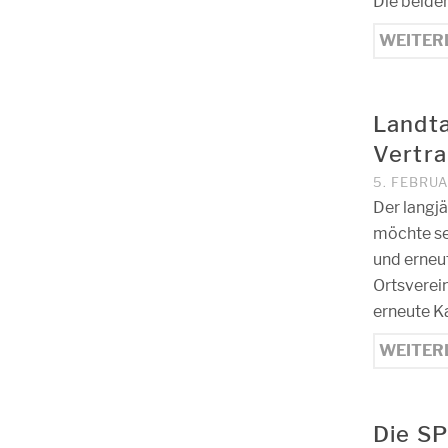
Die beiden
WEITER
Landt
Vertr
5. FEBRUA
Der langj
möchte sei
und erneu
Ortsverein
erneute K
WEITER
Die SP