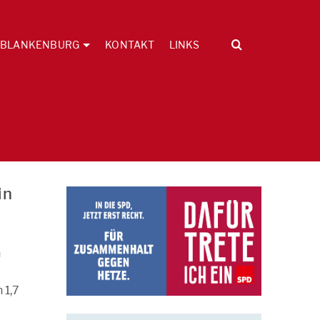
BLANKENBURG
KONTAKT
LINKS
in
n
 1,7