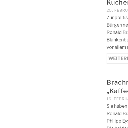
Kuche
25. FEBR
Zur polit
Bürgermei
Ronald Br
Blankenbu
vor allem 
WEITER
Brachm
„Kaffe
16. FEBRU
Sie haben
Ronald Br
Philipp E