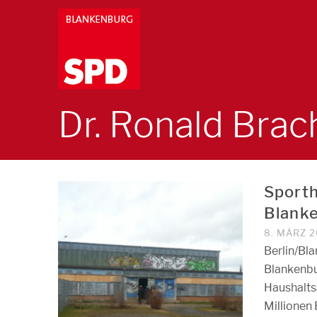
Dr. Ronald Bra
Sporth
Blanke
8. MÄRZ 2
Berlin/Bl
Blankenbu
Haushalts
Millionen