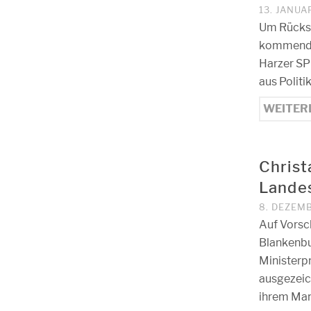
13. JANUA
Um Rücksc
kommende 
Harzer SP
aus Polit
WEITER
Christ
Landes
8. DEZEM
Auf Vorsc
Blankenbu
Ministerp
ausgezeic
ihrem Man