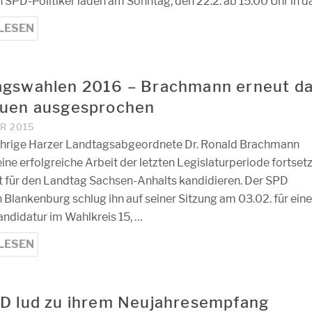
 SPD-Politiker laden am Sonntag, den 22.2. ab 15:00 Uhr in d
LESEN
agswahlen 2016 – Brachmann erneut d
auen ausgesprochen
R 2015
ährige Harzer Landtagsabgeordnete Dr. Ronald Brachmann
ne erfolgreiche Arbeit der letzten Legislaturperiode fortset
t für den Landtag Sachsen-Anhalts kandidieren. Der SPD
 Blankenburg schlug ihn auf seiner Sitzung am 03.02. für eine
andidatur im Wahlkreis 15, …
LESEN
D lud zu ihrem Neujahresempfang