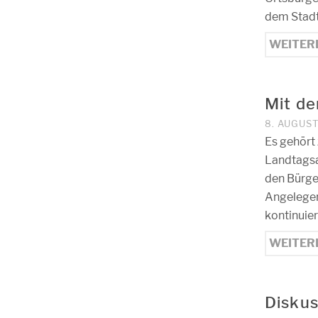
dem Stad
WEITER
Mit de
8. AUGUST
Es gehört
Landtagsa
den Bürge
Angelegen
kontinuie
WEITER
Diskus