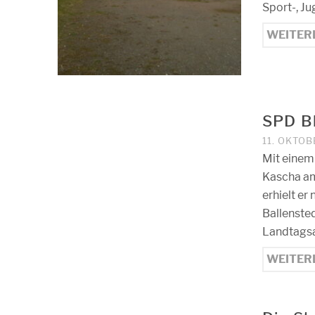
Sport-, Ju
WEITER
SPD Bl
11. OKTOB
Mit einem
Kascha am
erhielt e
Ballenste
Landtagsa
WEITER