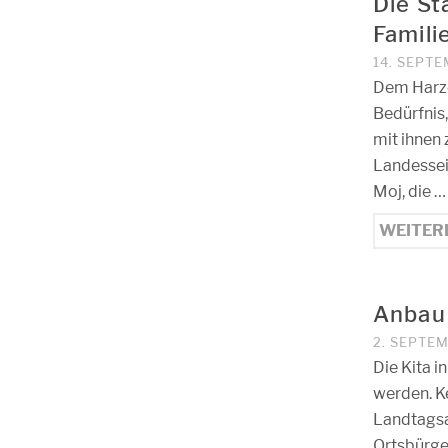
Die St
Famili
14. SEPT
Dem Harze
Bedürfnis
mit ihnen 
Landessei
Moj, die …
WEITER
Anbau 
2. SEPTE
Die Kita i
werden. K
Landtagsa
Ortsbürge