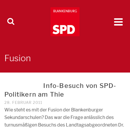
Fusion
Info-Besuch von SPD-
Politikern am Thie
28. FEBRUAR 2011
Wie steht es mit der Fusion der Blankenburger
Sekundarschulen? Das war die Frage anlässlich des
turnusmäßigen Besuchs des Landtagsabgeordneten Dr.