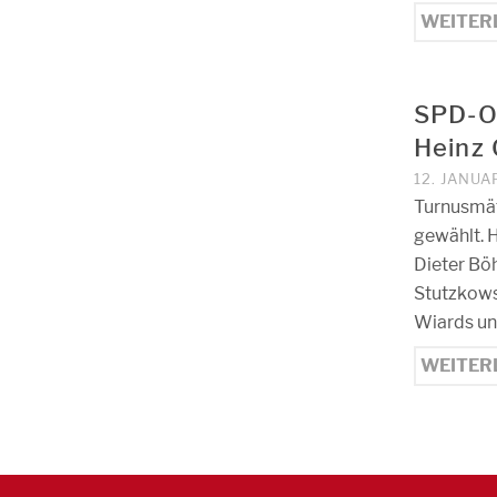
WEITER
SPD-Or
Heinz 
12. JANUA
Turnusmäß
gewählt. H
Dieter Böh
Stutzkowsk
Wiards un
WEITER