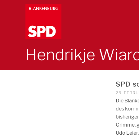
Hendrikje Wiar
SPD sc
23. FEBRU
Die Blank
des komme
bisherige
Grimme, g
Udo Leier.