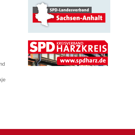
und
kje