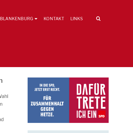
BLANKENBURG
KONTAKT
LINKS
n
Wahl
om
nd