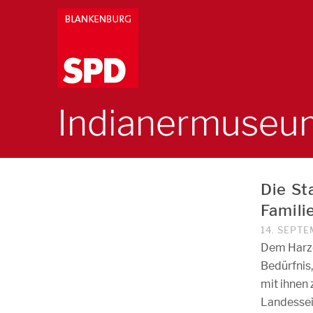
Indianermuseu
Die St
Famili
14. SEPT
Dem Harze
Bedürfnis
mit ihnen 
Landessei