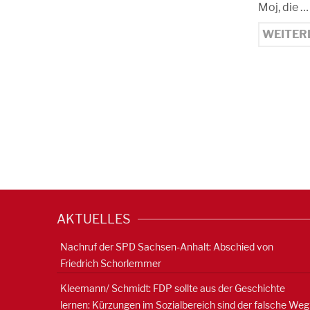
Moj, die …
WEITER
AKTUELLES
Nachruf der SPD Sachsen-Anhalt: Abschied von
Friedrich Schorlemmer
Kleemann/ Schmidt: FDP sollte aus der Geschichte
lernen: Kürzungen im Sozialbereich sind der falsche Weg