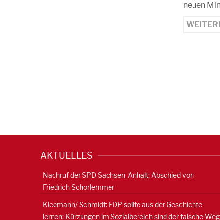
neuen Min
WEITER
AKTUELLES
Nachruf der SPD Sachsen-Anhalt: Abschied von
Friedrich Schorlemmer
Kleemann/ Schmidt: FDP sollte aus der Geschichte
lernen: Kürzungen im Sozialbereich sind der falsche Weg