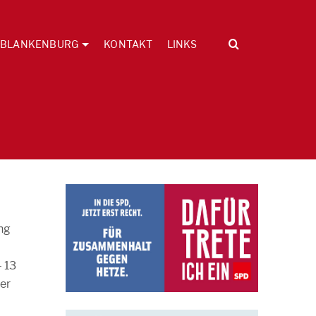
BLANKENBURG
KONTAKT
LINKS
ng
– 13
er