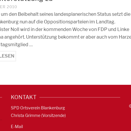
BER 2010
 um den Beibehalt seines landesplanerischen Status setzt die
nkenburg nun auf die Oppositionsparteien im Landtag.
ster Noll wird in der kommenden Woche von FDP und Linke
 angehört. Unterstützung bekommt er aber auch vom Harze
tagsmitglied …
LESEN
KONTAKT
SPD Ortsverein Blankenburg
Christa Grimme (Vorsitzende)
E-Mail