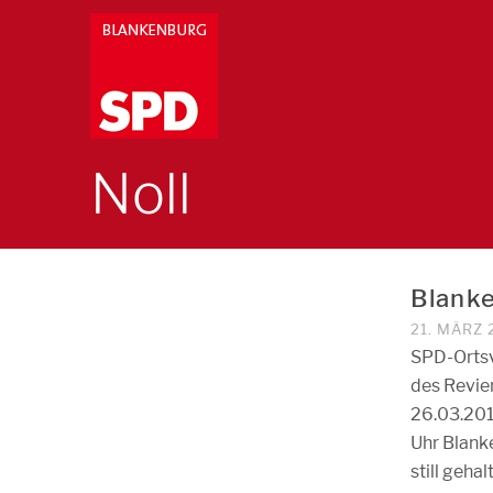
Noll
Blanke
21. MÄRZ 
SPD-Ortsv
des Revie
26.03.201
Uhr Blank
still geha