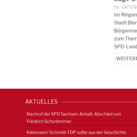
16. OKTO
Im Ringen
Stadt Bla
Bürgermei
zum Thema
SPD-Land
WEITER
AKTUELLES
Nachruf der SPD Sachsen-Anhalt: Abschied von
Friedrich Schorlemmer
Kleemann/ Schmidt: FDP sollte aus der Geschichte