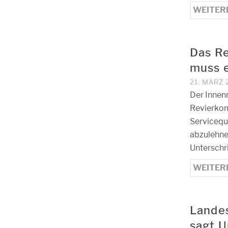
WEITER
Das Re
muss e
21. MÄRZ 
Der Innen
Revierkomm
Servicequa
abzulehne
Unterschri
WEITER
Lande
sagt U