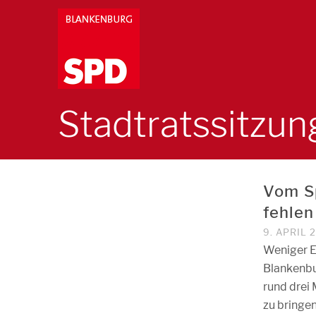
Stadtratssitzun
Vom Sp
fehlen
9. APRIL 
Weniger E
Blankenbu
rund drei 
zu bringen