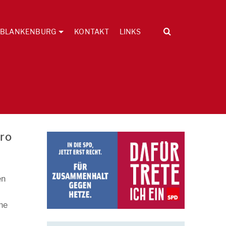
BLANKENBURG
KONTAKT
LINKS
ro
en
uhe