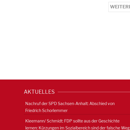
WEITER
AKTUELLES
Nachruf der SPD Sachsen-Anhalt: Abschied von
Friedrich Schorlemmer
Kleemann/ Schmidt: FDP sollte aus der Geschichte
lernen: Kürzungen im Sozialbereich sind der falsche Weg