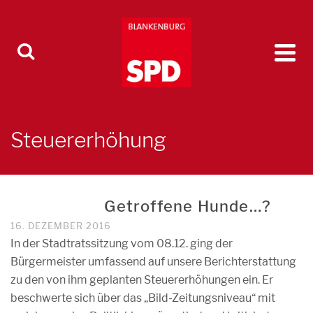
Steuererhöhung
Getroffene Hunde…?
16. DEZEMBER 2016
In der Stadtratssitzung vom 08.12. ging der
Bürgermeister umfassend auf unsere Berichterstattung
zu den von ihm geplanten Steuererhöhungen ein. Er
beschwerte sich über das „Bild-Zeitungsniveau“ mit