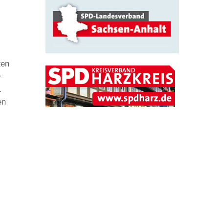
ten
D-
.
en