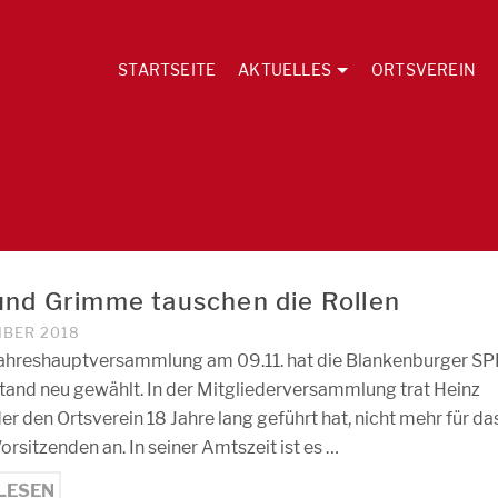
STARTSEITE
AKTUELLES
ORTSVEREIN
und Grimme tauschen die Rollen
MBER 2018
 Jahreshauptversammlung am 09.11. hat die Blankenburger S
stand neu gewählt. In der Mitgliederversammlung trat Heinz
r den Ortsverein 18 Jahre lang geführt hat, nicht mehr für da
rsitzenden an. In seiner Amtszeit ist es …
LESEN