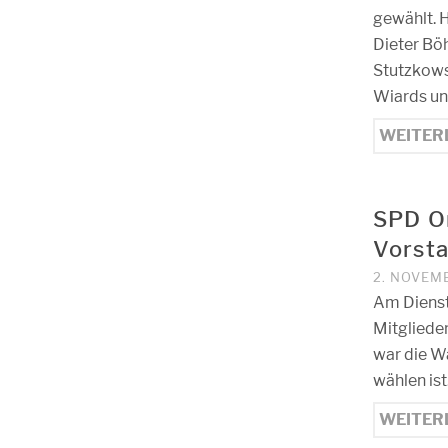
gewählt. H
Dieter Böh
Stutzkowsk
Wiards un
WEITER
SPD O
Vorst
2. NOVEM
Am Dienst
Mitgliede
war die Wa
wählen ist
WEITER