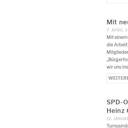
Mit ne
7. APRIL 
Mit einem
die Arbeit
Mitgliede
„Bürgerfo
wir uns i
WEITER
SPD-Or
Heinz 
12. JANUA
Turnusmäß