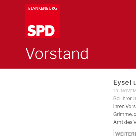
Vorstand
Eysel 
10. NOVE
Bei ihrer
ihren Vor
Grimme, de
Amt des Vo
WEITER