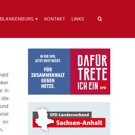
BLANKENBURG
KONTAKT
LINKS
nald
eker
r in
 die
rund
rial
e im
n.