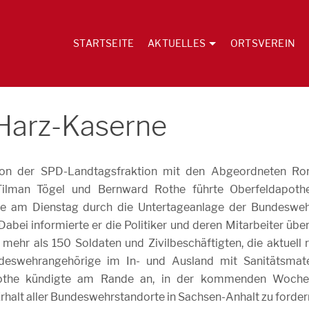
STARTSEITE
AKTUELLES
ORTSVEREIN
 Harz-Kaserne
ion der SPD-Landtagsfraktion mit den Abgeordneten Ro
ilman Tögel und Bernward Rothe führte Oberfeldapoth
e am Dienstag durch die Untertageanlage der Bundesweh
abei informierte er die Politiker und deren Mitarbeiter über
mehr als 150 Soldaten und Zivilbeschäftigten, die aktuell 
eswehrangehörige im In- und Ausland mit Sanitätsmate
Rothe kündigte am Rande an, in der kommenden Woch
rhalt aller Bundeswehrstandorte in Sachsen-Anhalt zu forder