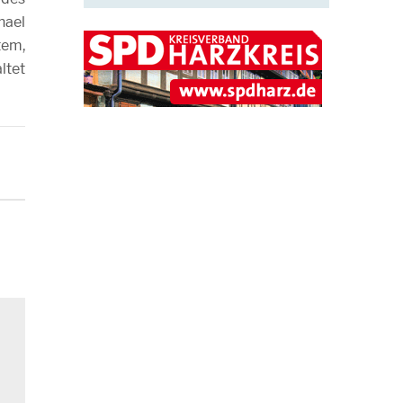
hael
tem,
ltet