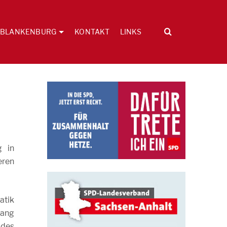
BLANKENBURG
KONTAKT
LINKS
g in
eren
atik
hang
 des