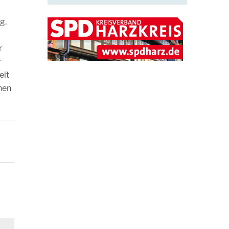
g.
r
r
eit
hen