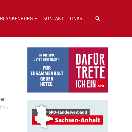
BLANKENBURG
KONTAKT
LINKS
er
 des
s