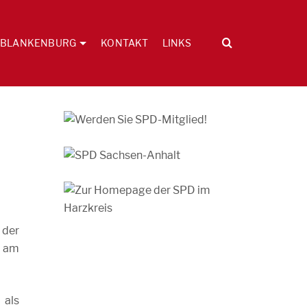
BLANKENBURG
KONTAKT
LINKS
 der
g am
 als