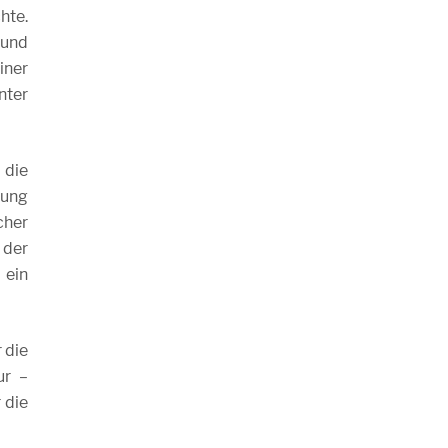
hte.
 und
iner
nter
 die
gung
cher
 der
 ein
 die
ur –
 die