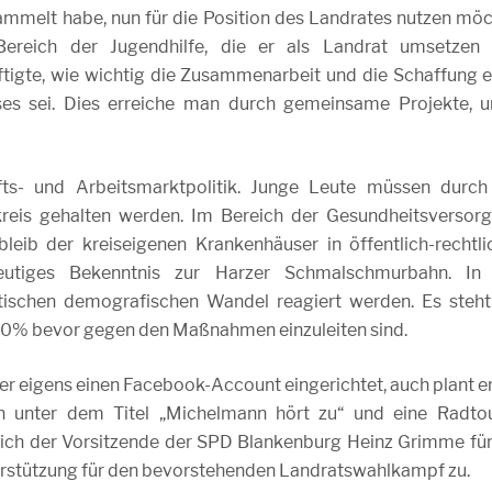
sammelt habe, nun für die Position des Landrates nutzen möc
Bereich der Jugendhilfe, die er als Landrat umsetzen
tigte, wie wichtig die Zusammenarbeit und die Schaffung e
ses sei. Dies erreiche man durch gemeinsame Projekte, u
ts- und Arbeitsmarktpolitik. Junge Leute müssen durch
reis gehalten werden. Im Bereich der Gesundheitsversor
eib der kreiseigenen Krankenhäuser in öffentlich-rechtli
deutiges Bekenntnis zur Harzer Schmalschmurbahn. In
ischen demografischen Wandel reagiert werden. Es steht
40% bevor gegen den Maßnahmen einzuleiten sind.
er eigens einen Facebook-Account eingerichtet, auch plant er
n unter dem Titel „Michelmann hört zu“ und eine Radto
ch der Vorsitzende der SPD Blankenburg Heinz Grimme für
erstützung für den bevorstehenden Landratswahlkampf zu.