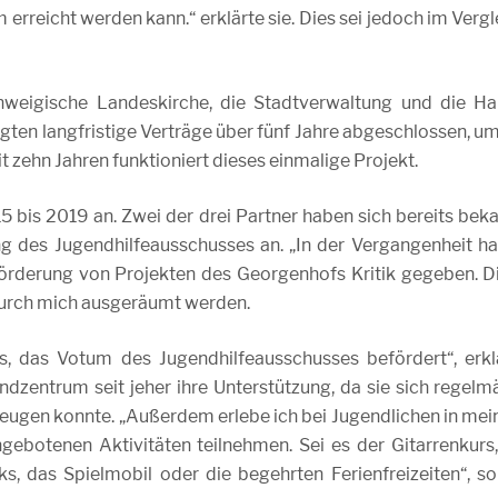
rreicht werden kann.“ erklärte sie. Dies sei jedoch im Vergl
hweigische Landeskirche, die Stadtverwaltung und die Ha
ligten langfristige Verträge über fünf Jahre abgeschlossen, um
t zehn Jahren funktioniert dieses einmalige Projekt.
5 bis 2019 an. Zwei der drei Partner haben sich bereits beka
 des Jugendhilfeausschusses an. „In der Vergangenheit ha
örderung von Projekten des Georgenhofs Kritik gegeben. D
durch mich ausgeräumt werden.
s, das Votum des Jugendhilfeausschusses befördert“, erkl
ndzentrum seit jeher ihre Unterstützung, da sie sich regelm
zeugen konnte. „Außerdem erlebe ich bei Jugendlichen in me
gebotenen Aktivitäten teilnehmen. Sei es der Gitarrenkurs,
s, das Spielmobil oder die begehrten Ferienfreizeiten“, so