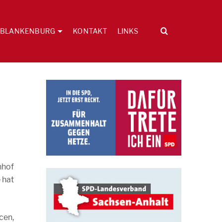
BLANKENBURG
KONTAKT
LINKS
nhof
 hat
cen,