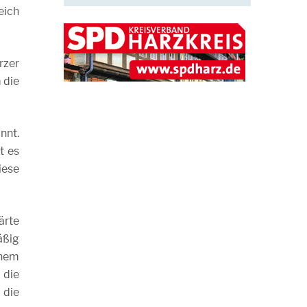
eich
rzer
 die
nnt.
t es
iese
ärte
äßig
inem
 die
 die