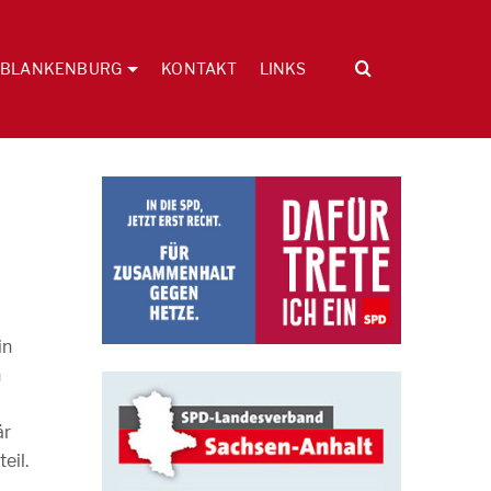
BLANKENBURG
KONTAKT
LINKS
in
n
är
eil.