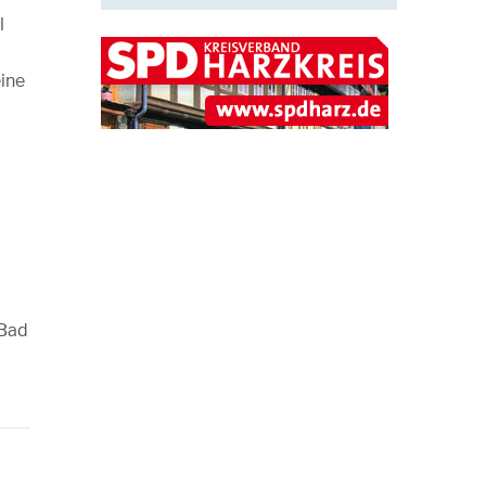
l
eine
 Bad