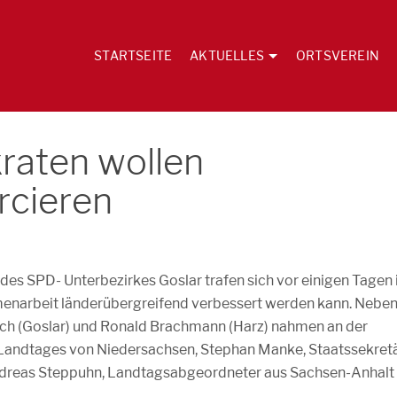
STARTSEITE
AKTUELLES
ORTSVEREIN
raten wollen
rcieren
es SPD- Unterbezirkes Goslar trafen sich vor einigen Tagen 
menarbeit länderübergreifend verbessert werden kann. Nebe
ch (Goslar) und Ronald Brachmann (Harz) nahmen an der
s Landtages von Niedersachsen, Stephan Manke, Staatssekret
dreas Steppuhn, Landtagsabgeordneter aus Sachsen-Anhalt t