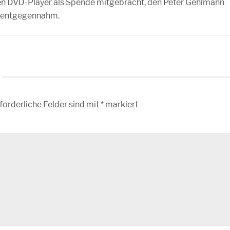
nen DVD-Player als Spende mitgebracht, den Peter Gehlmann
 entgegennahm.
forderliche Felder sind mit
*
markiert