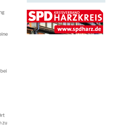
ung
eine
obei
Ort
n zu