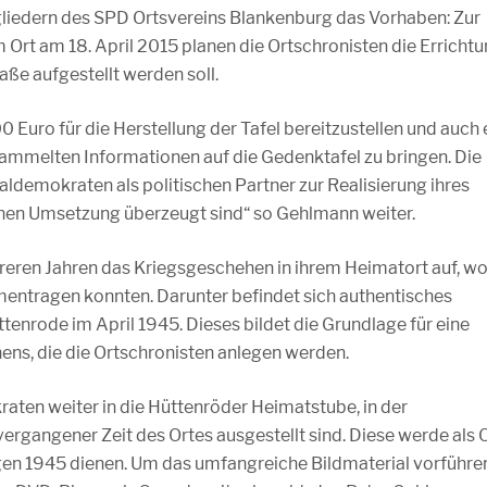
liedern des SPD Ortsvereins Blankenburg das Vorhaben: Zur
Ort am 18. April 2015 planen die Ortschronisten die Erricht
aße aufgestellt werden soll.
 Euro für die Herstellung der Tafel bereitzustellen und auch 
sammelten Informationen auf die Gedenktafel zu bringen. Die
ldemokraten als politischen Partner zur Realisierung ihres
ichen Umsetzung überzeugt sind“ so Gehlmann weiter.
reren Jahren das Kriegsgeschehen in ihrem Heimatort auf, w
ntragen konnten. Darunter befindet sich authentisches
enrode im April 1945. Dieses bildet die Grundlage für eine
s, die die Ortschronisten anlegen werden.
raten weiter in die Hüttenröder Heimatstube, in der
angener Zeit des Ortes ausgestellt sind. Diese werde als 
gen 1945 dienen. Um das umfangreiche Bildmaterial vorführe