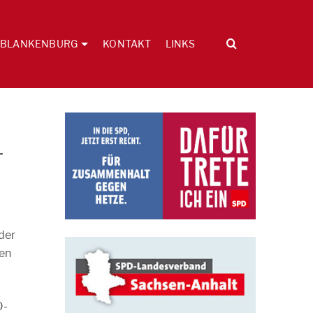
BLANKENBURG
KONTAKT
LINKS
r
 der
len
D-