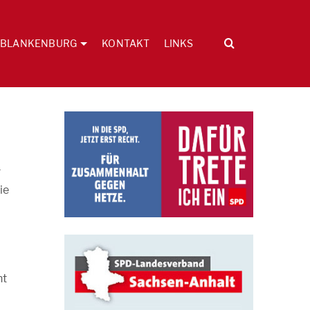
BLANKENBURG
KONTAKT
LINKS
r
ie
nt