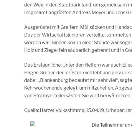
den Weg in den Stadtpark fand, um gemeinsam mit 
Insgesamt begrüßten Andreas Meyer und Jens Greze
Ausgerüstet mit Greifern, Müllsäcken und Hands
Day der Wirtschaftsjunioren verteilte, sammelten 
worden war. Binnen knapp einer Stunde war soga
Holz und Ziegel fein säuberlich getrennt und in Co
Das Erstaunliche: Unter den Helfern war auch Eile
Hagen Gruber, der in Österreich lebt und gerade se
dabei: „Blankenburg bedeutet mir sehr viel“, sagte
Kehrwochenende gelegt, um mitzuhelfen. Abgesag
von Stromverteilerkästen. Sie wird bei wärmeren
Quelle: Harzer Volksstimme, 15.04.19, Urheber: Je