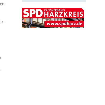
en.
Up-
–
r
n