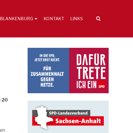
BLANKENBURG
KONTAKT
LINKS
n 20
ben