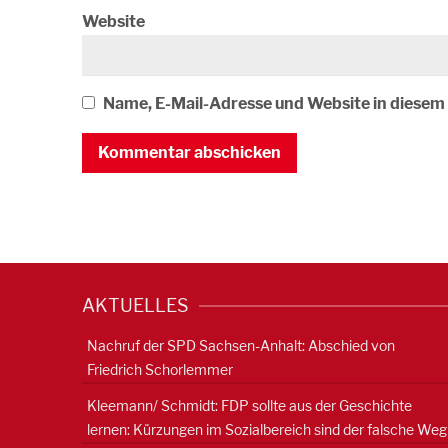
Website
Name, E-Mail-Adresse und Website in diese
AKTUELLES
Nachruf der SPD Sachsen-Anhalt: Abschied von
Friedrich Schorlemmer
Kleemann/ Schmidt: FDP sollte aus der Geschichte
lernen: Kürzungen im Sozialbereich sind der falsche Weg