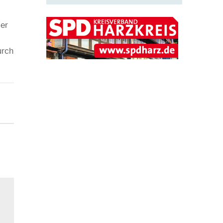
ber
urch