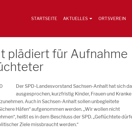
STARTSEITE
AKTUELLES
ORTSVEREIN
 plädiert für Aufnahme
üchteter
Der SPD
-Landesvorstand Sachsen-Anhalt hat sich da
ausgesprochen, kurzfristig Kinder, Frauen und Kranke
ufzunehmen. Auch in Sachsen-Anhalt sollen unbegleitete
Sichere Häfen“ aufgenommen werden. „Wir wollen nicht
men“, heißt es in dem Beschluss der SPD. „Geflüchtete dürf
olitischer Ziele missbraucht werden.“