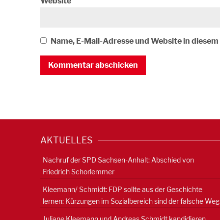
Website
Name, E-Mail-Adresse und Website in diese
AKTUELLES
Nachruf der SPD Sachsen-Anhalt: Abschied von
Friedrich Schorlemmer
Kleemann/ Schmidt: FDP sollte aus der Geschichte
lernen: Kürzungen im Sozialbereich sind der falsche Weg
Juliane Kleemann und Andreas Schmidt kandidieren