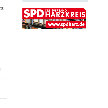
gt:
%