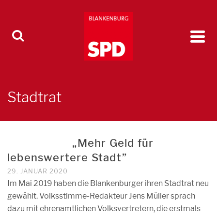
Stadtrat
„Mehr Geld für
lebenswertere Stadt”
29. JANUAR 2020
Im Mai 2019 haben die Blankenburger ihren Stadtrat neu
gewählt. Volksstimme-Redakteur Jens Müller sprach
dazu mit ehrenamtlichen Volksvertretern, die erstmals